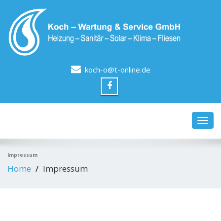
koch-o@t-online.de
Toggl
navig
Impressum
Home
Impressum